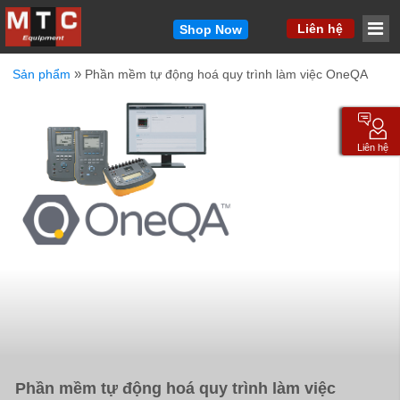
MM
Liên hệ
Shop Now
»
Sản phẩm
Phần mềm tự động hoá quy trình làm việc OneQA
Vui lòng cho chúng tôi biết cách liên hệ với bạn.
Chúng tôi sẽ liên hệ lại với bạn nhanh chóng.
Tên
*
Liên hệ
Email
*
Công ty
*
Điện thoại
*
Sản phẩm quan tâm / Thông điệp ngắn gọn
*
Phần mềm tự động hoá quy trình làm việc