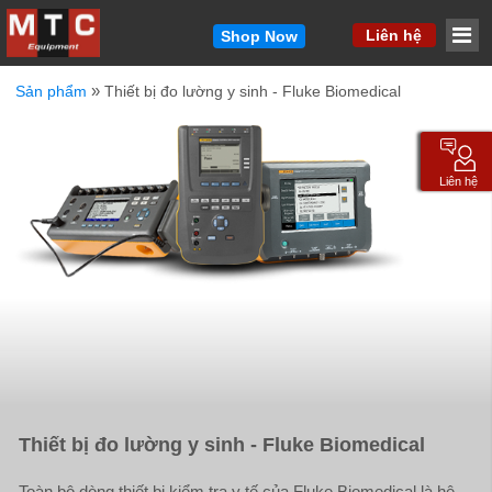
MM
Liên hệ
Shop Now
»
Sản phẩm
Thiết bị đo lường y sinh - Fluke Biomedical
Vui lòng cho chúng tôi biết cách liên hệ với bạn.
Chúng tôi sẽ liên hệ lại với bạn nhanh chóng.
Tên
*
Liên hệ
Email
*
Công ty
*
Điện thoại
*
Thiết bị đo lường y sinh - Fluke Biomedical
Sản phẩm quan tâm / Thông điệp ngắn gọn
*
Toàn bộ dòng thiết bị kiểm tra y tế của Fluke Biomedical là hệ