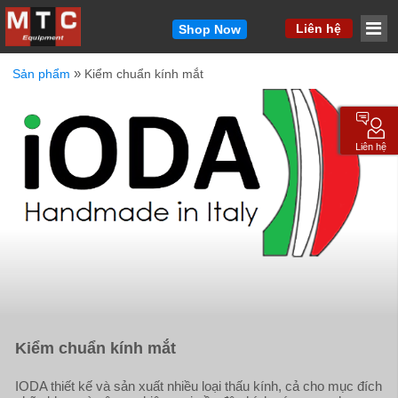
MM
Liên hệ
Shop Now
»
Sản phẩm
Kiểm chuẩn kính mắt
Vui lòng cho chúng tôi biết cách liên hệ với bạn.
Chúng tôi sẽ liên hệ lại với bạn nhanh chóng.
Tên
*
Liên hệ
Email
*
Công ty
*
Điện thoại
*
Kiểm chuẩn kính mắt
Sản phẩm quan tâm / Thông điệp ngắn gọn
*
IODA thiết kế và sản xuất nhiều loại thấu kính, cả cho mục đích