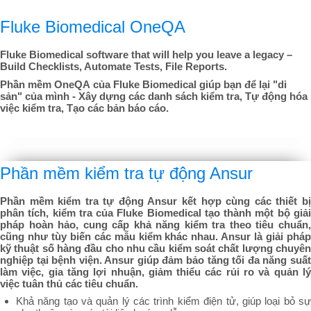
Fluke Biomedical OneQA
Fluke Biomedical software that will help you leave a legacy –
Build Checklists, Automate Tests, File Reports.
Phần mềm OneQA của Fluke Biomedical giúp bạn để lại "di
sản" của mình - Xây dựng các danh sách kiểm tra, Tự động hóa
việc kiểm tra, Tạo các bản báo cáo.
Phần mềm kiểm tra tự động Ansur
Phần mềm kiểm tra tự động Ansur kết hợp cùng các thiết bị
phân tích, kiểm tra của Fluke Biomedical tạo thành một bộ giải
pháp hoàn hảo, cung cấp khả năng kiểm tra theo tiêu chuẩn,
cũng như tùy biến các mẫu kiểm khác nhau. Ansur là giải pháp
kỹ thuật số hàng đầu cho nhu cầu kiểm soát chất lượng chuyên
nghiệp tại bệnh viện. Ansur giúp đảm bảo tăng tối đa năng suất
làm việc, gia tăng lợi nhuận, giảm thiểu các rủi ro và quản lý
việc tuân thủ các tiêu chuẩn.
Khả năng tạo và quản lý các trình kiểm điện tử, giúp loại bỏ sự