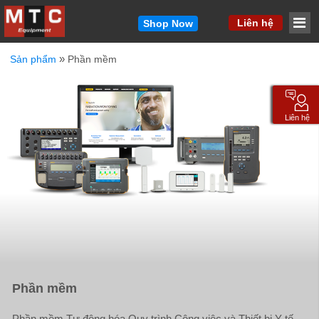
MM
Liên hệ
Shop Now
»
Sản phẩm
Phần mềm
Vui lòng cho chúng tôi biết cách liên hệ với bạn.
Chúng tôi sẽ liên hệ lại với bạn nhanh chóng.
Tên
*
Liên hệ
Email
*
Công ty
*
Điện thoại
*
Phần mềm
Sản phẩm quan tâm / Thông điệp ngắn gọn
*
Phần mềm Tự động hóa Quy trình Công việc và Thiết bị Y tế