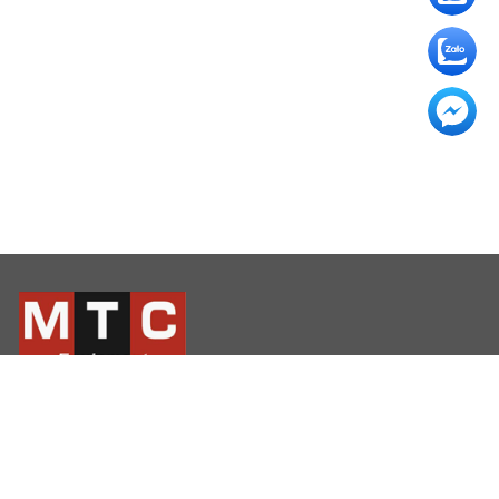
Hotline: 0972 330 143
Telephone: +84 24 37198669
Địa chỉ: Số 447 đường Âu Cơ, Phường Tây Hồ, Thành phố Hà
Nội