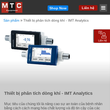
MM
Liên hệ
Shop Now
»
Sản phẩm
Thiết bị phân tích dòng khí - IMT Analytics
Vui lòng cho chúng tôi biết cách liên hệ với bạn.
Chúng tôi sẽ liên hệ lại với bạn nhanh chóng.
Tên
*
Liên hệ
Email
*
Công ty
*
Điện thoại
*
Thiết bị phân tích dòng khí - IMT Analytics
Sản phẩm quan tâm / Thông điệp ngắn gọn
*
Mục tiêu của chúng tôi là nâng cao sự an toàn của bệnh nhân
bằng cách cách mạng hóa chất lượng và độ tin cậy của các