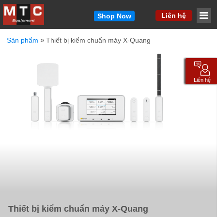
MM
Liên hệ
Shop Now
»
Sản phẩm
Thiết bị kiểm chuẩn máy X-Quang
Vui lòng cho chúng tôi biết cách liên hệ với bạn.
Chúng tôi sẽ liên hệ lại với bạn nhanh chóng.
Tên
*
Liên hệ
Email
*
Công ty
*
Điện thoại
*
Sản phẩm quan tâm / Thông điệp ngắn gọn
*
Thiết bị kiểm chuẩn máy X-Quang