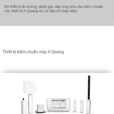
Bộ thiết bị đo lường, đánh giá, đáp ứng nhu cầu kiểm chuẩn
các thiết bị X-Quang từ cơ bản tới toàn diện.
Thiết bị kiểm chuẩn máy X-Quang