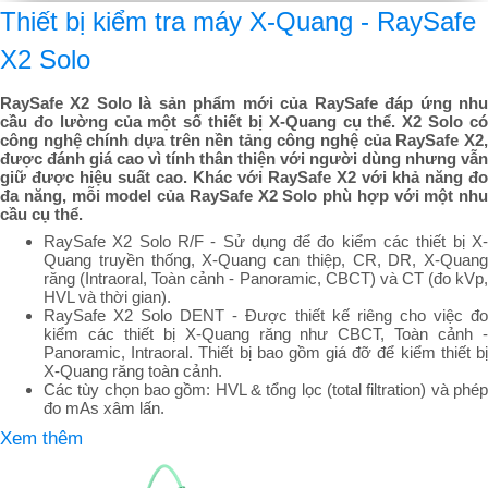
Thiết bị kiểm tra máy X-Quang - RaySafe
X2 Solo
RaySafe X2 Solo là sản phẩm mới của RaySafe đáp ứng nhu
cầu đo lường của một số thiết bị X-Quang cụ thể. X2 Solo có
công nghệ chính dựa trên nền tảng công nghệ của RaySafe X2,
được đánh giá cao vì tính thân thiện với người dùng nhưng vẫn
giữ được hiệu suất cao. Khác với RaySafe X2 với khả năng đo
đa năng, mỗi model của RaySafe X2 Solo phù hợp với một nhu
cầu cụ thể.
RaySafe X2 Solo R/F - Sử dụng để đo kiểm các thiết bị X-
Quang truyền thống, X-Quang can thiệp, CR, DR, X-Quang
răng (Intraoral, Toàn cảnh - Panoramic, CBCT) và CT (đo kVp,
HVL và thời gian).
RaySafe X2 Solo DENT - Được thiết kế riêng cho việc đo
kiểm các thiết bị X-Quang răng như CBCT, Toàn cảnh -
Panoramic, Intraoral. Thiết bị bao gồm giá đỡ để kiểm thiết bị
X-Quang răng toàn cảnh.
Các tùy chọn bao gồm: HVL & tổng lọc (total filtration) và phép
đo mAs xâm lấn.
Xem thêm