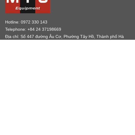
Hotline: 0972 330 143
Telephone: +84 24 37198669
Địa chỉ: Số 447 đường Âu Cơ, Phường Tây Hồ, Thành phố Hà
Nội
Email: sondo@mtc.vn
VỀ CHÚNG TÔI
THÔNG TIN
Trang chủ
Bài viết y sinh
Giới thiệu
Kiến thức/ Blogs
Liên hệ
Videos
flukebiomedical.com
Hỗ trợ
Catalog giới thiệu sản phẩm
SƠ ĐỒ ĐƯỜNG ĐI