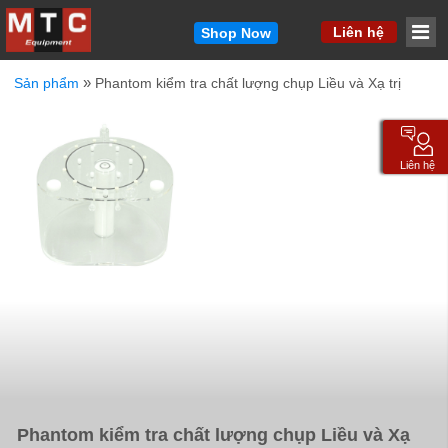
MM
Liên hệ
Shop Now
»
Sản phẩm
Phantom kiểm tra chất lượng chụp Liều và Xạ trị
Vui lòng cho chúng tôi biết cách liên hệ với bạn.
Chúng tôi sẽ liên hệ lại với bạn nhanh chóng.
Tên
*
Liên hệ
Email
*
Công ty
*
Điện thoại
*
Sản phẩm quan tâm / Thông điệp ngắn gọn
*
Phantom kiểm tra chất lượng chụp Liều và Xạ